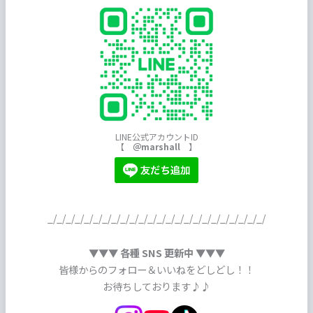
LINE公式アカウントID
【
＠marshall
】
_/_/_/_/_/_/_/_/_/_/_/_/_/_/_/_/_/_/_/_/_/_/_/_/
▼▼▼ 各種 SNS 更新中 ▼▼▼
皆様からのフォロー＆いいねをどしどし！！
お待ちしております♪♪