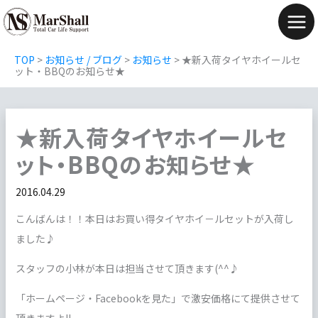
内
容
Mai
を
Men
TOP
>
お知らせ / ブログ
>
お知らせ
>
★新入荷タイヤホイールセ
ス
ット・BBQのお知らせ★
キ
ッ
★新入荷タイヤホイールセ
プ
ット・BBQのお知らせ★
2016.04.29
こんばんは！！本日はお買い得タイヤホイ－ルセットが入荷し
ました♪
スタッフの小林が本日は担当させて頂きます(^^♪
「ホームページ・Facebookを見た」で激安価格にて提供させて