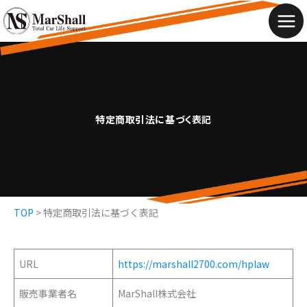
内
容
Mai
を
Men
ス
キ
ッ
特定商取引法に基づく表記
プ
TOP
>
特定商取引法に基づく表記
URL
https://marshall2700.com/hplaw
販売事業者名
MarShall株式会社