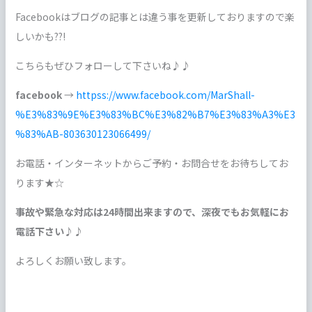
Facebookはブログの記事とは違う事を更新しておりますので楽
しいかも??!
こちらもぜひフォローして下さいね♪♪
facebook
→
httpss://www.facebook.com/MarShall-
%E3%83%9E%E3%83%BC%E3%82%B7%E3%83%A3%E3
%83%AB-803630123066499/
お電話・インターネットからご予約・お問合せをお待ちしてお
ります★☆
事故や緊急な対応は24時間出来ますので、深夜でもお気軽にお
電話下さい♪♪
よろしくお願い致します。