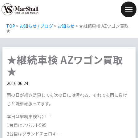
内
容
Mai
を
Men
TOP
>
お知らせ / ブログ
>
お知らせ
>
★継続車検 AZワゴン買取
ス
★
キ
ッ
★継続車検 AZワゴン買取
プ
★
2016.06.24
雨の日が続き洗車しても次の日には汚れる、それでも雨に負け
じと洗車頑張ってます。
本日は継続車検3台！！
1台目はアバルト595
2台目はグランドチェロキー