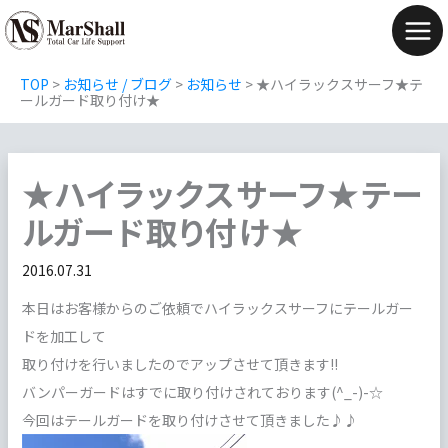
内
容
Mai
を
Men
TOP
>
お知らせ / ブログ
>
お知らせ
>
★ハイラックスサーフ★テ
ス
ールガード取り付け★
キ
ッ
★ハイラックスサーフ★テー
プ
ルガード取り付け★
2016.07.31
本日はお客様からのご依頼でハイラックスサーフにテールガー
ドを加工して
取り付けを行いましたのでアップさせて頂きます!!
バンパーガードはすでに取り付けされております(^_-)-☆
今回はテールガードを取り付けさせて頂きました♪♪