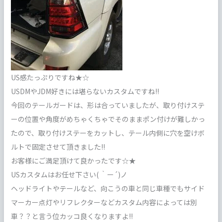
US感たっぷりですね★☆
USDMやJDM好きには堪らないカスタムですね!!
今回のテールガードは、形は合っていましたが、取り付けステ
ーの位置や角度がめちゃくちゃでそのままポン付けが難しかっ
たので、取り付けステーをカットし、テール内側に穴を空けボ
ルトで固定させて頂きました!!
お客様にご満足頂けて良かったです☆★
USカスタムはお任せ下さい( ｀ー´)ノ
ヘッドライトやテールなど、向こうの車と同じ車種でもサイド
マーカー点灯やリフレクターなどカスタム内容によっては別
車？？と言う位カッコ良くなりますよ!!