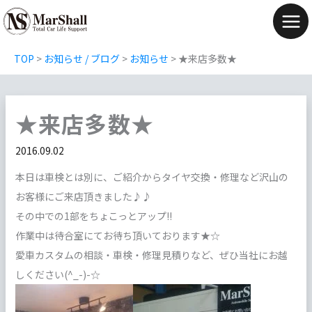
内
容
Mai
を
Men
TOP
>
お知らせ / ブログ
>
お知らせ
>
★来店多数★
ス
キ
ッ
★来店多数★
プ
2016.09.02
本日は車検とは別に、ご紹介からタイヤ交換・修理など沢山の
お客様にご来店頂きました♪♪
その中での1部をちょこっとアップ!!
作業中は待合室にてお待ち頂いております★☆
愛車カスタムの相談・車検・修理見積りなど、ぜひ当社にお越
しください(^_-)-☆