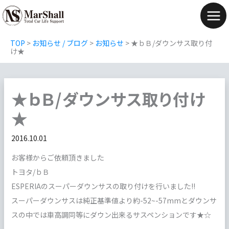
内
容
Mai
を
Men
TOP
>
お知らせ / ブログ
>
お知らせ
>
★ｂＢ/ダウンサス取り付
ス
け★
キ
ッ
★ｂＢ/ダウンサス取り付け
プ
★
2016.10.01
お客様からご依頼頂きました
トヨタ/ｂＢ
ESPERIAのスーパーダウンサスの取り付けを行いました!!
スーパーダウンサスは純正基準値より約-52~-57mmとダウンサ
スの中では車高調同等にダウン出来るサスペンションです★☆