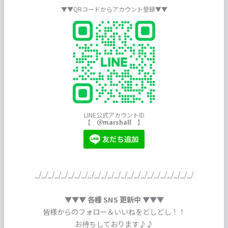
▼▼QRコードからアカウント登録▼▼
LINE公式アカウントID
【
＠marshall
】
_/_/_/_/_/_/_/_/_/_/_/_/_/_/_/_/_/_/_/_/_/_/_/_/
▼▼▼ 各種 SNS 更新中 ▼▼▼
皆様からのフォロー＆いいねをどしどし！！
お待ちしております♪♪