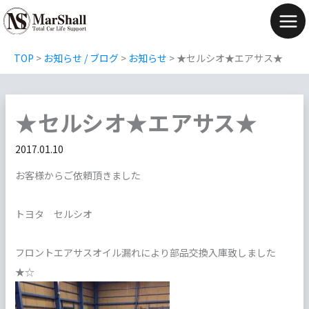
内
容
Mai
を
Men
TOP
>
お知らせ / ブログ
>
お知らせ
>
★セルシオ★エアサス★
ス
キ
ッ
★セルシオ★エアサス★
プ
2017.01.10
お客様からご依頼頂きました
トヨタ セルシオ
フロントエアサスオイル漏れにより部品交換入庫致しました
★☆