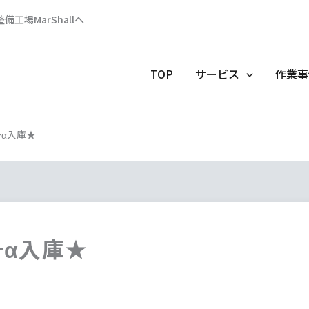
場MarShallへ
TOP
サービス
作業事
+α入庫★
+α入庫★