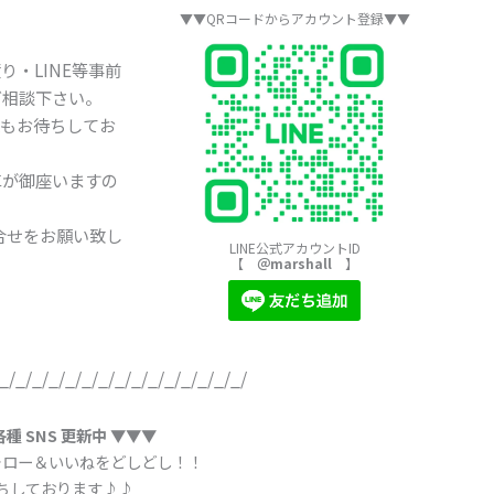
▼▼QRコードからアカウント登録▼▼
・LINE等事前
ご相談下さい。
様もお待ちしてお
車が御座いますの
合せをお願い致し
LINE公式アカウントID
【
＠marshall
】
_/_/_/_/_/_/_/_/_/_/_/_/_/_/_/
各種 SNS 更新中 ▼▼▼
ォロー＆いいねをどしどし！！
ちしております♪♪