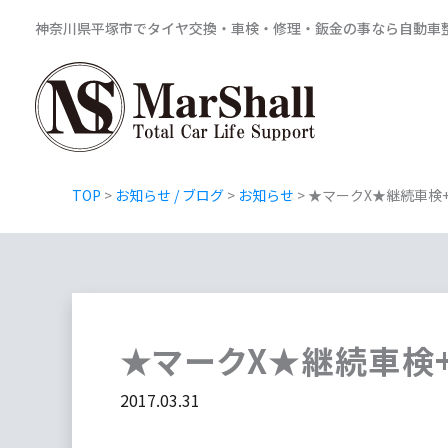
内
神奈川県平塚市でタイヤ交換・車検・修理・鈑金の事なら自動車整備工
容
を
ス
キ
ッ
TOP
>
お知らせ / ブログ
>
お知らせ
>
★マークX★継続車検
プ
★マークX★継続車検
2017.03.31