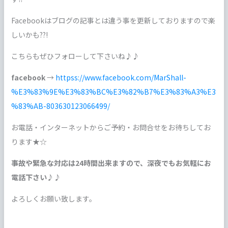
Facebookはブログの記事とは違う事を更新しておりますので楽
しいかも??!
こちらもぜひフォローして下さいね♪♪
facebook
→
httpss://www.facebook.com/MarShall-
%E3%83%9E%E3%83%BC%E3%82%B7%E3%83%A3%E3
%83%AB-803630123066499/
お電話・インターネットからご予約・お問合せをお待ちしてお
ります★☆
事故や緊急な対応は24時間出来ますので、深夜でもお気軽にお
電話下さい♪♪
よろしくお願い致します。