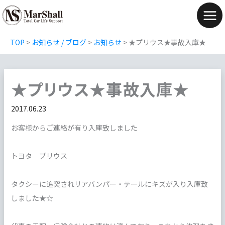
内
容
Mai
を
Men
TOP
>
お知らせ / ブログ
>
お知らせ
>
★プリウス★事故入庫★
ス
キ
ッ
★プリウス★事故入庫★
プ
2017.06.23
お客様からご連絡が有り入庫致しました
トヨタ プリウス
タクシーに追突されリアバンパー・テールにキズが入り入庫致
しました★☆