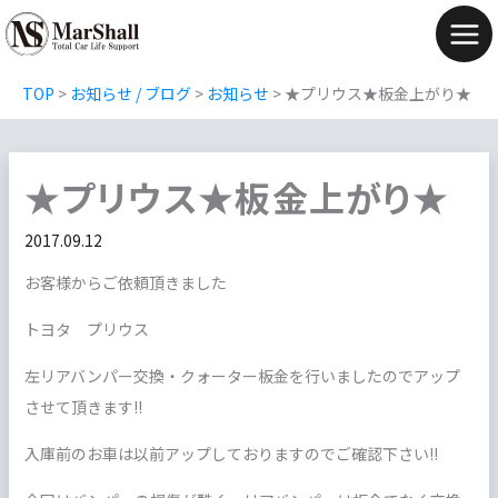
内
容
Mai
を
Men
TOP
>
お知らせ / ブログ
>
お知らせ
>
★プリウス★板金上がり★
ス
キ
ッ
★プリウス★板金上がり★
プ
2017.09.12
お客様からご依頼頂きました
トヨタ プリウス
左リアバンパー交換・クォーター板金を行いましたのでアップ
させて頂きます!!
入庫前のお車は以前アップしておりますのでご確認下さい!!