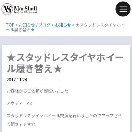
内
容
Mai
を
Men
TOP
>
お知らせ / ブログ
>
お知らせ
>
★スタッドレスタイヤホイ
ス
ール履き替え★
キ
ッ
★スタッドレスタイヤホイー
プ
ル履き替え★
2017.11.24
お客様からご依頼が御座いました
アウディ A3
スタッドレスタイヤホイール交換を行いましたのでアップさせ
て頂きます★☆