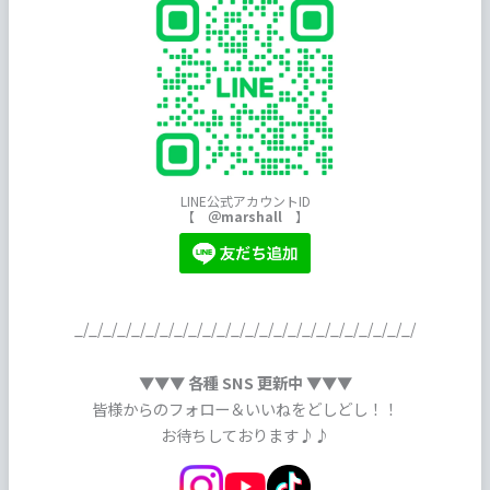
LINE公式アカウントID
【
＠marshall
】
_/_/_/_/_/_/_/_/_/_/_/_/_/_/_/_/_/_/_/_/_/_/_/_/
▼▼▼ 各種 SNS 更新中 ▼▼▼
皆様からのフォロー＆いいねをどしどし！！
お待ちしております♪♪