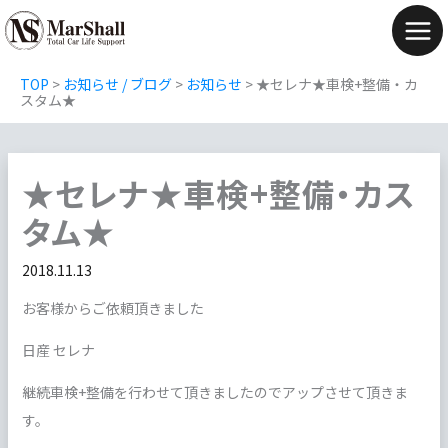
内
容
Mai
を
Men
TOP
>
お知らせ / ブログ
>
お知らせ
>
★セレナ★車検+整備・カ
ス
スタム★
キ
ッ
★セレナ★車検+整備・カス
プ
タム★
2018.11.13
お客様からご依頼頂きました
日産 セレナ
継続車検+整備を行わせて頂きましたのでアップさせて頂きま
す。