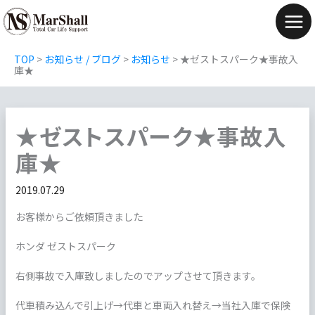
内
容
Mai
を
Men
TOP
>
お知らせ / ブログ
>
お知らせ
>
★ゼストスパーク★事故入
ス
庫★
キ
ッ
★ゼストスパーク★事故入
プ
庫★
2019.07.29
お客様からご依頼頂きました
ホンダ ゼストスパーク
右側事故で入庫致しましたのでアップさせて頂きます。
代車積み込んで引上げ→代車と車両入れ替え→当社入庫で保険