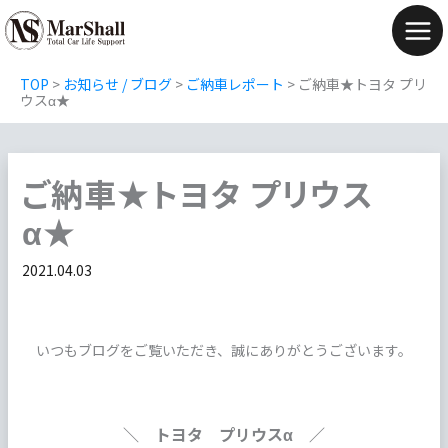
内
容
Mai
を
Men
TOP
>
お知らせ / ブログ
>
ご納車レポート
>
ご納車★トヨタ プリ
ス
ウスα★
キ
ッ
ご納車★トヨタ プリウス
プ
α★
2021.04.03
いつもブログをご覧いただき、誠にありがとうございます。
＼ トヨタ プリウスα ／