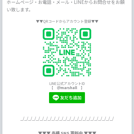
ホームページ・お電話・メール・LINEからお問合せをお願
い致します。
▼▼QRコードからアカウント登録▼▼
LINE公式アカウントID
【
＠marshall
】
_/_/_/_/_/_/_/_/_/_/_/_/_/_/_/_/_/_/_/_/_/_/_/_/
▼▼▼ 各種 SNS 更新中 ▼▼▼