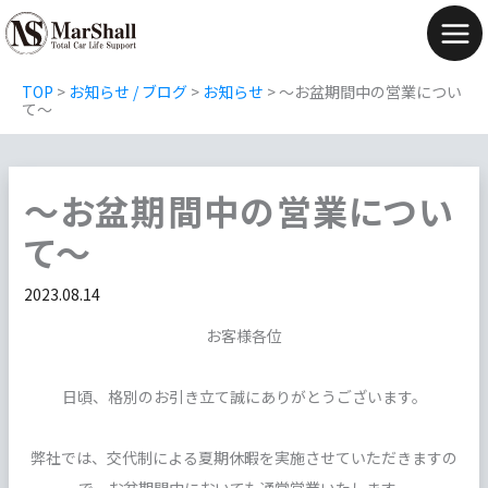
内
容
Mai
を
Men
TOP
>
お知らせ / ブログ
>
お知らせ
>
～お盆期間中の営業につい
ス
て～
キ
ッ
～お盆期間中の営業につい
プ
て～
2023.08.14
お客様各位
日頃、格別のお引き立て誠にありがとうございます。
弊社では、交代制による夏期休暇を実施させていただきますの