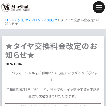
内
容
Mai
を
Men
TOP
>
お知らせ / ブログ
>
お知らせ
>
★タイヤ交換料金改定のお
ス
知らせ★
キ
ッ
★タイヤ交換料金改定のお
プ
知らせ★
2024.10.04
いつもマーシャルをご利用いただき誠にありがとうございま
す。
令和6年10月1日（火）より、当社でのタイヤ交換工賃を下記料
金にて
改定
させていただきます。