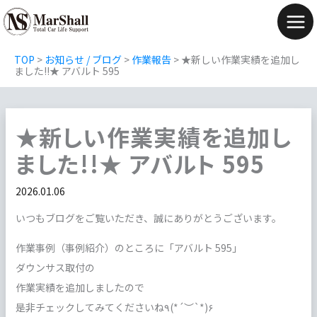
内
容
Mai
を
Men
TOP
>
お知らせ / ブログ
>
作業報告
>
★新しい作業実績を追加し
ス
ました!!★ アバルト 595
キ
ッ
★新しい作業実績を追加し
プ
ました!!★ アバルト 595
2026.01.06
いつもブログをご覧いただき、誠にありがとうございます。
作業事例（事例紹介）のところに「アバルト 595」
ダウンサス取付の
作業実績を追加しましたので
是非チェックしてみてくださいね٩(*´︶`*)۶