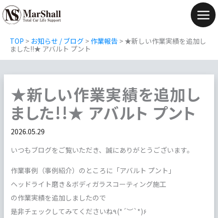
内
容
Mai
を
Men
TOP
>
お知らせ / ブログ
>
作業報告
>
★新しい作業実績を追加し
ス
ました!!★ アバルト プント
キ
ッ
★新しい作業実績を追加し
プ
ました!!★ アバルト プント
2026.05.29
いつもブログをご覧いただき、誠にありがとうございます。
作業事例（事例紹介）のところに「アバルト プント」
ヘッドライト磨き＆ボディガラスコーティング施工
の作業実績を追加しましたので
是非チェックしてみてくださいね٩(*´︶`*)۶