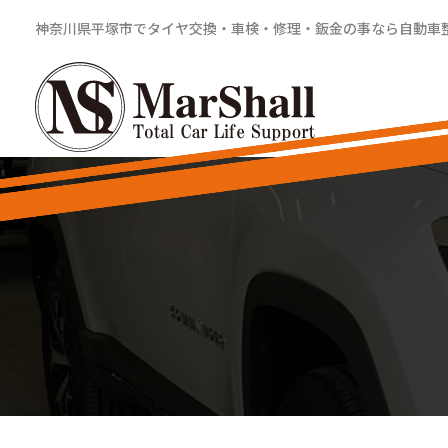
内
神奈川県平塚市でタイヤ交換・車検・修理・鈑金の事なら自動車整備工
容
を
ス
キ
ッ
プ