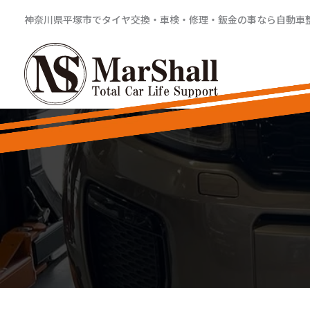
内
神奈川県平塚市でタイヤ交換・車検・修理・鈑金の事なら自動車整備工
容
を
ス
キ
ッ
プ