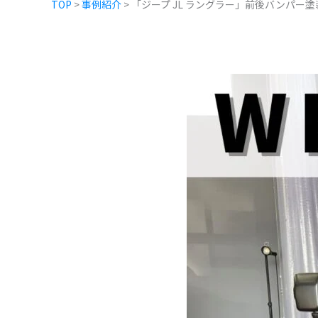
TOP
>
事例紹介
>
「ジープ JL ラングラー」前後バンパー