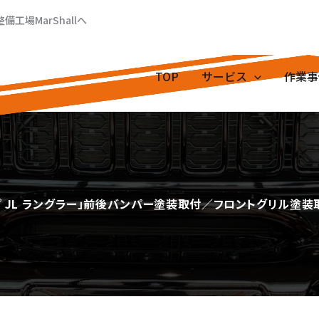
場MarShallへ
TOP
サービス
作業事
プ JL ラングラー」前後バンパー塗装取付／フロントグリル塗装取