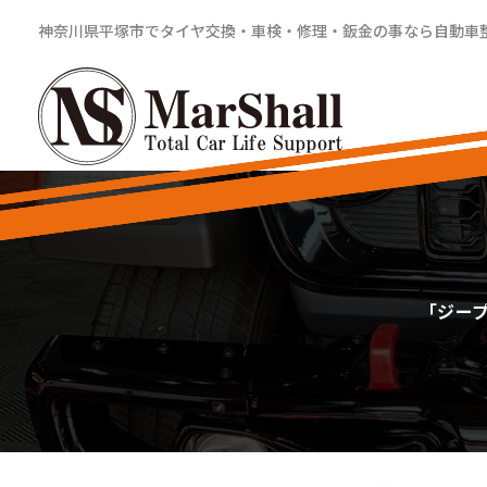
内
神奈川県平塚市でタイヤ交換・車検・修理・鈑金の事なら自動車整備工
容
を
ス
キ
ッ
プ
「ジー